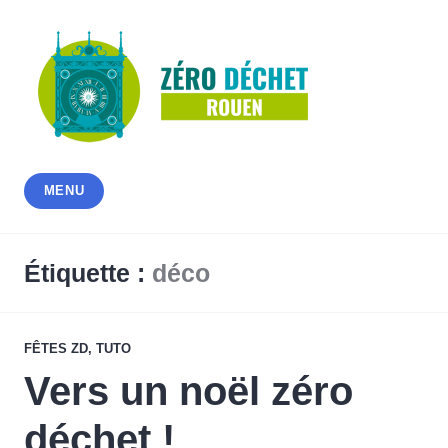
Accéder
au
contenu
principal
Association Zéro Déchet Rouen
MENU
Étiquette :
déco
FÊTES ZD
,
TUTO
Vers un noël zéro
déchet !