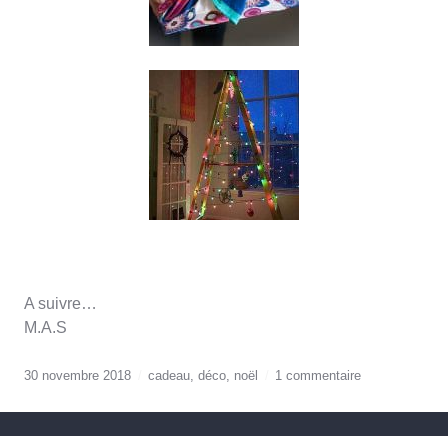
A suivre…
M.A.S
30 novembre 2018
cadeau
,
déco
,
noël
1 commentaire